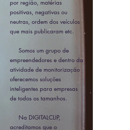
por região, matérias
positivas, negativas ou
neutras, ordem dos veículos
que mais publicaram etc.
Somos um grupo de
empreendedores e dentro da
atividade de monitorização
oferecemos soluções
inteligentes para empresas
de todos os tamanhos.
Na DIGITALCLIP,
acreditamos que o