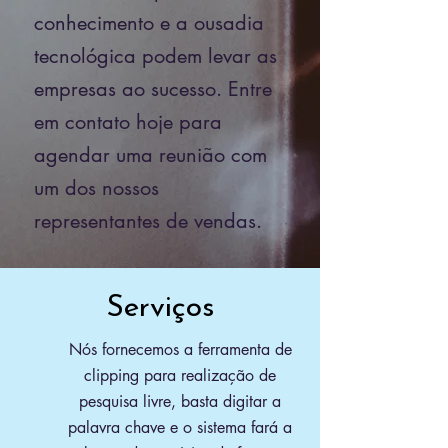
conhecimento e a ousadia
tecnológica podem levar as
empresas ao sucesso. Entre
em contato hoje para
agendar uma reunião com
um dos nossos
representantes de vendas.
Serviços
Nós fornecemos a ferramenta de
clipping para realização de
pesquisa livre, basta digitar a
palavra chave e o sistema fará a