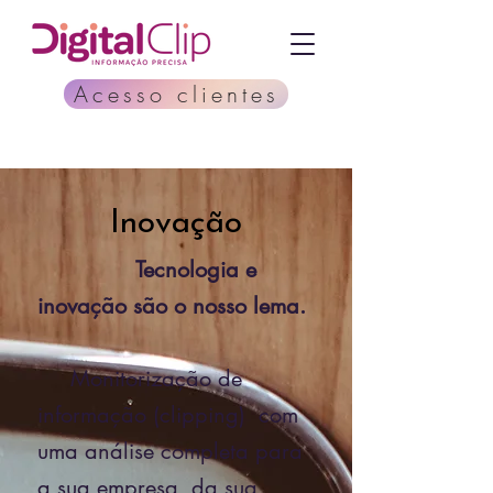
Acesso clientes
Inovação
Tecnologia e
inovação são o nosso lema.
Monitorização de
informação (clipping) com
uma análise completa para
a sua empresa, da sua