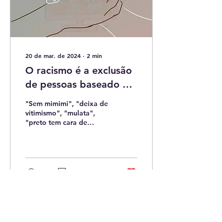
20 de mar. de 2024
∙
2
min
O racismo é a exclusão
de pessoas baseado na
cor da pelo ou no
"Sem mimimi", "deixa de
grupo ao qual
vitimismo", "mulata",
"preto tem cara de
pertencem.A cor da
bandido, sim", esses são
pele é realmente
alguns estereótipos
criados para se referir...
importante?
57
3
9