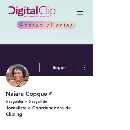
Acesso clientes
Mais ações
Seguir
Escritor
Naiara Copque
0 seguidor
0 seguindo
Jornalista e Coordenadora de
Clipiing