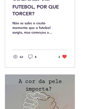
FUTEBOL, POR QUE
TORCER?
Não se sabe o exato
momento que o futebol
surgiu, mas começou a
tomar forma na
Inglaterra, quando o
esporte passou a ter
regras....
62
8
2