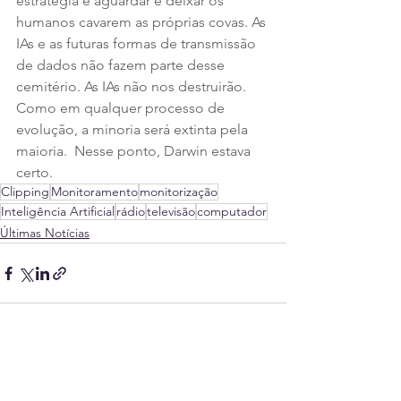
estratégia é aguardar e deixar os 
humanos cavarem as próprias covas. As 
IAs e as futuras formas de transmissão 
de dados não fazem parte desse 
cemitério. As IAs não nos destruirão. 
Como em qualquer processo de 
evolução, a minoria será extinta pela 
maioria.  Nesse ponto, Darwin estava 
certo.
Clipping
Monitoramento
monitorização
Inteligência Artificial
rádio
televisão
computador
Últimas Notícias
Ver tudo
Posts recentes