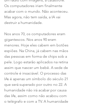
um rádio com imagens, a catástrofe. 
Os computadores iriam finalmente 
acabar com o mundo. Não aconteceu. 
Mas agora, não tem saída, a IA vai 
destruir a humanidade.
Nos anos 70, os computadores eram 
gigantescos. Nos anos 90 eram 
menores. Hoje eles cabem em botões 
espiões. Na China, já cabem nas mãos 
das pessoas em forma de chips sob a 
pele. Logo estarão aplicados na retina 
assim que nascer um bebê. A sede de 
controle é insaciável. O processo das 
IAs é apenas um símbolo do século 21 
que será superado por outro no 22. A 
humanidade não irá acabar por causa 
das IAs, assim como não acabou com 
o telégrafo e com a TV. A humanidade 