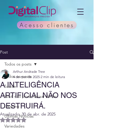
Acesso clientes
Post
Todos os posts
Arthur Andrade Tree
Todos os posts
4 de mar. de 2025
2 min de leitura
A INTELIGÊNCIA
Saúde
ARTIFICIAL NÃO NOS
Você não pode deixar de ler
DESTRUIRÁ.
clipping
Atualizado:
30 de abr. de 2025
Últimas Notícias
Avaliado com NaN de 5 estrelas.
Variedades