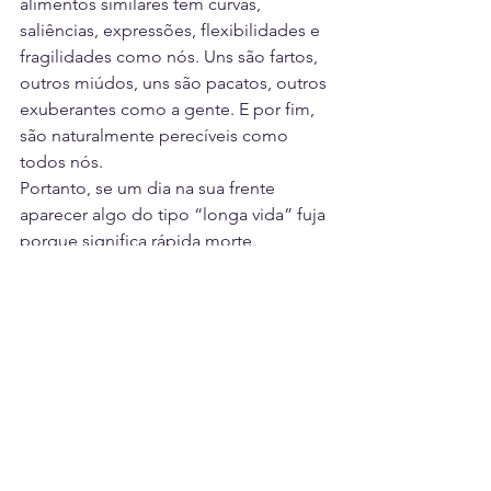
alimentos similares têm curvas, 
saliências, expressões, flexibilidades e 
fragilidades como nós. Uns são fartos, 
outros miúdos, uns são pacatos, outros 
exuberantes como a gente. E por fim, 
são naturalmente perecíveis como 
todos nós.
Portanto, se um dia na sua frente 
aparecer algo do tipo “longa vida” fuja 
porque significa rápida morte.
Clipping
natureza
Variedades
Ver tudo
Posts recentes