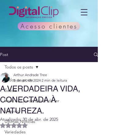
Acesso clientes
Post
Todos os posts
Arthur Andrade Tree
Todos os posts
5 de set. de 2024
2 min de leitura
A VERDADEIRA VIDA,
Saúde
CONECTADA À
Você não pode deixar de ler
NATUREZA.
clipping
Atualizado:
30 de abr. de 2025
Últimas Notícias
Avaliado com NaN de 5 estrelas.
Variedades