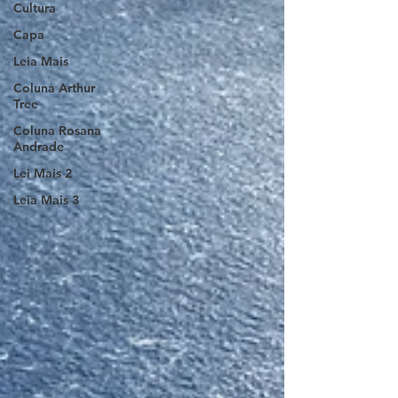
Cultura
Capa
Leia Mais
Coluna Arthur
Tree
Coluna Rosana
Andrade
Lei Mais 2
Leia Mais 3