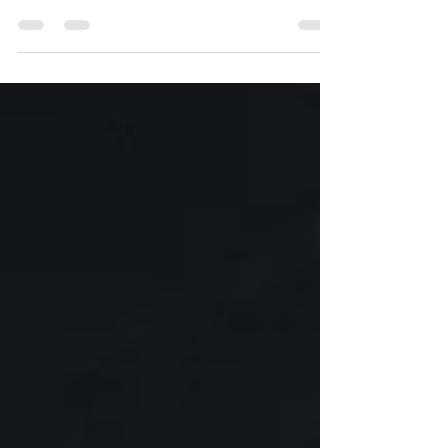
O clipping posibilita direccionar e otimizar as
ações de imprensa para determinados públicos.
Então, que tipo de empresa contratar?