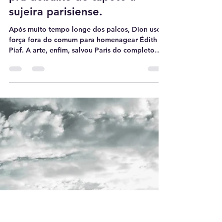
Arthur Andrade Tree
30 de jul. de 2024
3 min de leitura
A competente propaganda
sempre deu um jeito de jogar
pra debaixo do tapete a
sujeira parisiense.
Após muito tempo longe dos palcos, Dion usou
força fora do comum para homenagear Édith
Piaf. A arte, enfim, salvou Paris do completo
fiasco