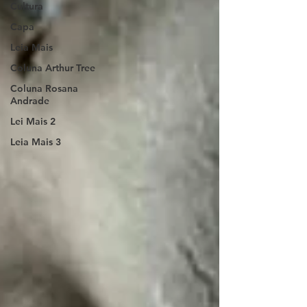
Cultura
Capa
Leia Mais
Coluna Arthur Tree
Coluna Rosana
Andrade
Lei Mais 2
Leia Mais 3