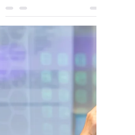
Arthur Andrade Tree
4 de mar. de 2025
2 min de leitura
A INTELIGÊNCIA ARTIFICIAL
NÃO NOS DESTRUIRÁ.
Não existe aroma artificial que se aproxime do
natural. Não existe cor artificial que se
aproxime da natural, nem sabor artificial....