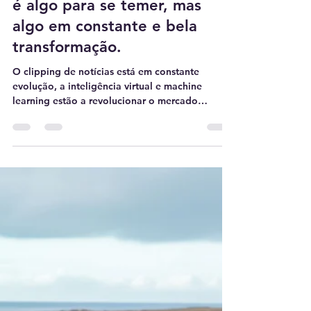
Marcus Andrade
12 de mai.
2 min de leitura
A vida não é uma batalha, não
é algo para se temer, mas
algo em constante e bela
transformação.
O clipping de notícias está em constante
evolução, a inteligência virtual e machine
learning estão a revolucionar o mercado
tecnológico.