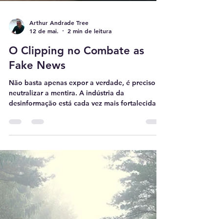
Arthur Andrade Tree
12 de mai.
2 min de leitura
O Clipping no Combate as
Fake News
Não basta apenas expor a verdade, é preciso
neutralizar a mentira. A indústria da
desinformação está cada vez mais fortalecida
neste cenário de conectividade global, mas a
rede fake news remonta às primeiras sociedades
humanas: DESDE A ROMA ANTIGA As fake
news são mais antigas do que se imagina. O
imperador Augusto, de Roma, usava