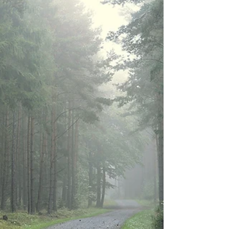
propaganda enganosa para difamar inimigos
políticos. Líderes religiosos na Idade Média
espalhavam boatos para justificar guerras, como
as Cruza