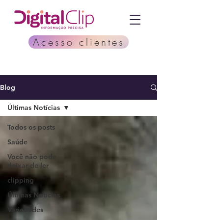
Acesso clientes
Blog
Últimas Notícias
Todos os posts
Saúde
Você não pode
deixar de ler
clipping
Últimas Notícias
Variedades