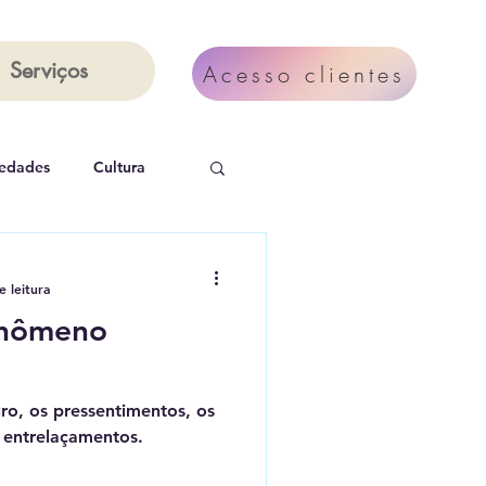
Serviços
Acesso clientes
iedades
Cultura
 Mais 3
e leitura
enômeno
ro, os pressentimentos, os
 entrelaçamentos.