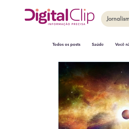
Jornalism
Todos os posts
Saúde
Você n
Capa
Leia Mais
Coluna 