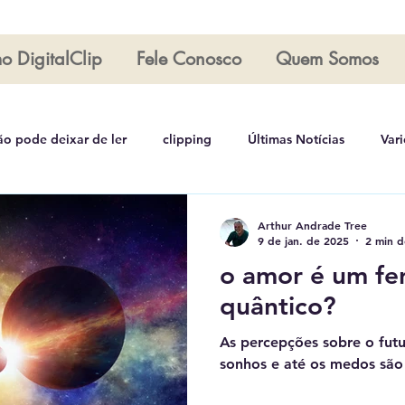
o DigitalClip
Fele Conosco
Quem Somos
ão pode deixar de ler
clipping
Últimas Notícias
Var
Arthur Tree
Coluna Rosana Andrade
Lei Mais 2
Leia
Arthur Andrade Tree
9 de jan. de 2025
2 min d
o amor é um f
quântico?
As percepções sobre o futu
sonhos e até os medos são