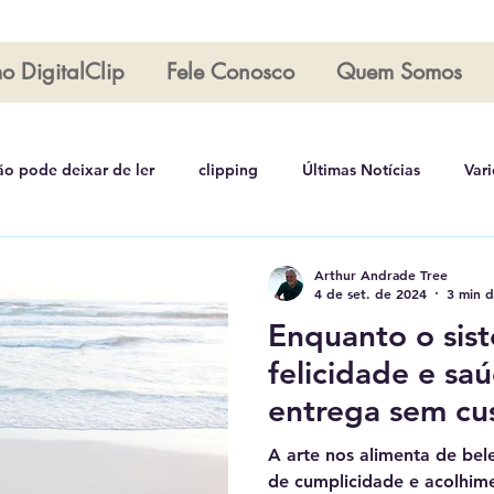
o DigitalClip
Fele Conosco
Quem Somos
ão pode deixar de ler
clipping
Últimas Notícias
Var
Arthur Tree
Coluna Rosana Andrade
Lei Mais 2
Leia
Arthur Andrade Tree
4 de set. de 2024
3 min d
Enquanto o sis
felicidade e sa
entrega sem cus
A arte nos alimenta de bel
de cumplicidade e acolhim