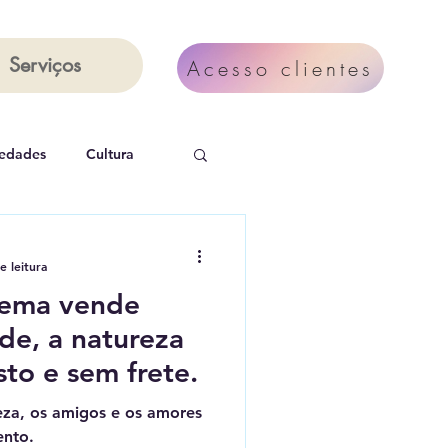
Serviços
Acesso clientes
iedades
Cultura
 Mais 3
e leitura
tema vende
úde, a natureza
to e sem frete.
eza, os amigos e os amores
ento.