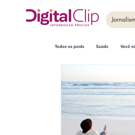
Jornalism
Todos os posts
Saúde
Você n
Capa
Leia Mais
Coluna 