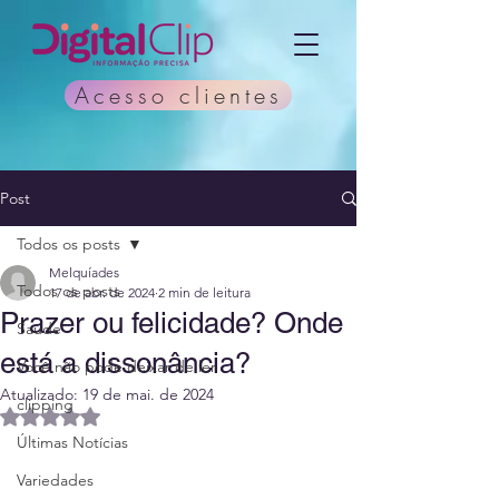
Acesso clientes
Post
Todos os posts
Melquíades
Todos os posts
17 de abr. de 2024
2 min de leitura
Prazer ou felicidade? Onde
Saúde
está a dissonância?
Você não pode deixar de ler
Atualizado:
19 de mai. de 2024
clipping
Avaliado com NaN de 5 estrelas.
Últimas Notícias
Variedades