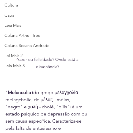
Cultura
Capa
Leia Mais
Coluna Arthur Tree
Coluna Rosana Andrade
Lei Mais 2
Prazer ou felicidade? Onde está a 
Leia Mais 3
dissonância?
"
Melancolia 
(do grego μελαγχολία - 
melagcholía; de μέλας - mélas, 
"negro" e χολή - cholé, "bílis") é um 
estado psíquico de depressão com ou 
sem causa específica. Caracteriza-se 
pela falta de entusiasmo e 