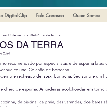
o DigitalClip
Fele Conosco
Quem Somos
Você não pode deixar de ler
clipping
Última
Tree
12 de mar. de 2024
2 min de leitura
Capa
Leia Mais
Coluna Arthur Tree
Co
OS DA TERRA
de 2024
 3
N de 5 estrelas.
rno recomendado por especialistas é de espuma latex 
var sua coluna. Colchão de borracha.
oderno é recheado de latex, borracha. Seu sono é um ho
.
a é cheio de espuma. As cadeiras acolchoadas em torno 
 cozinha, da piscina, da praia, das varandas, dos bares s