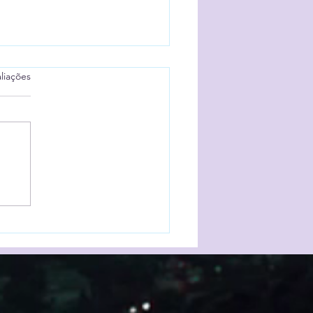
elas.
liações
PODER DA AUTOESTIMA