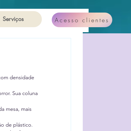
Serviços
Acesso clientes
s Notícias
luna Rosana Andrade
com densidade 
rror. Sua coluna 
da mesa, mais 
ão de plástico.