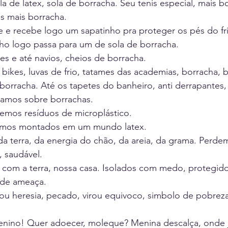
a de latex, sola de borracha. Seu tenis especial, mais b
os mais borracha.
e e recebe logo um sapatinho pra proteger os pés do fr
inho logo passa para um de sola de borracha.
ões e até navios, cheios de borracha.
 bikes, luvas de frio, tatames das academias, borracha, b
borracha. Até os tapetes do banheiro, anti derrapantes,
amos sobre borrachas.
mos resíduos de microplástico. 
mos montados em um mundo latex.
da terra, da energia do chão, da areia, da grama. Perd
, saudável. 
com a terra, nossa casa. Isolados com medo, protegid
nde ameaça. 
ou heresia, pecado, virou equivoco, simbolo de pobreza
enino! Quer adoecer, moleque? Menina descalça, onde j