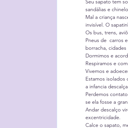
Seu sapato tem sol
sandálias e chinel
Mal a criança nasc
invisível. O sapat
Os bus, trens, avi
Pneus de  carros e
borracha, cidades 
Dormimos e acord
Respiramos e come
Vivemos e adoece
Estamos isolados 
a infancia descalça
Perdemos contato 
se ela fosse a gra
Andar descalço vir
excentricidade. 
Calce o sapato, m