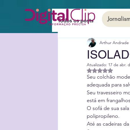
Jornalism
Todos os posts
Saúde
Arthur Andrade 
Variedades
Cultura
ISOLAD
Atualizado:
17 de abr. 
Lei Mais 2
Leia Mais
Avaliado com Na
Seu colchão mode
adequada para sal
Seu travesseiro m
está em frangalhos
O sofá de sua sal
polipropileno. 
Até as cadeiras da