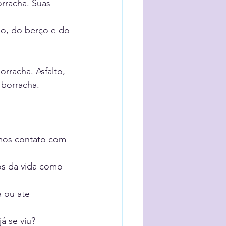
orracha. Suas 
io, do berço e do 
orracha. Asfalto, 
 borracha. 
emos contato com 
os da vida como 
 ou ate 
á se viu?